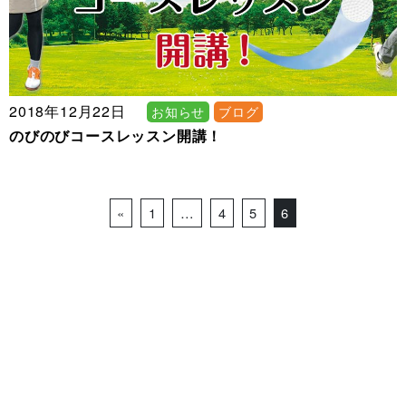
2018年12月22日
お知らせ
ブログ
のびのびコースレッスン開講！
Posts navigation
«
1
…
4
5
6