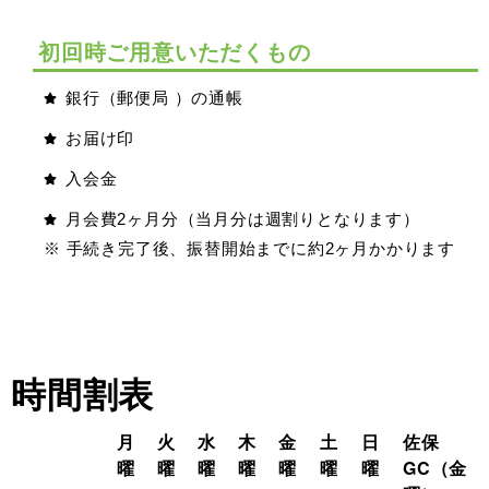
初回時ご用意いただくもの
銀行（郵便局 ）の通帳
お届け印
入会金
月会費2ヶ月分（当月分は週割りとなります）
※ 手続き完了後、振替開始までに約2ヶ月かかります
時間割表
月
火
水
木
金
土
日
佐保
曜
曜
曜
曜
曜
曜
曜
GC（金